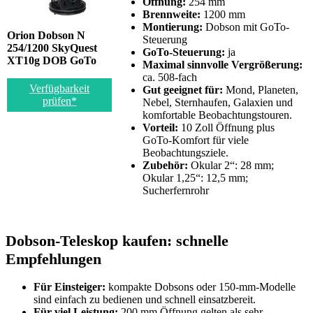
Öffnung:
254 mm
Brennweite:
1200 mm
Montierung:
Dobson mit GoTo-
Orion Dobson N
Steuerung
254/1200 SkyQuest
GoTo-Steuerung:
ja
XT10g DOB GoTo
Maximal sinnvolle Vergrößerung:
ca. 508-fach
Verfügbarkeit
Gut geeignet für:
Mond, Planeten,
prüfen*
Nebel, Sternhaufen, Galaxien und
komfortable Beobachtungstouren.
Vorteil:
10 Zoll Öffnung plus
GoTo-Komfort für viele
Beobachtungsziele.
Zubehör:
Okular 2“: 28 mm;
Okular 1,25“: 12,5 mm;
Sucherfernrohr
Dobson-Teleskop kaufen: schnelle
Empfehlungen
Für Einsteiger:
kompakte Dobsons oder 150-mm-Modelle
sind einfach zu bedienen und schnell einsatzbereit.
Für viel Leistung:
200 mm Öffnung gelten als sehr