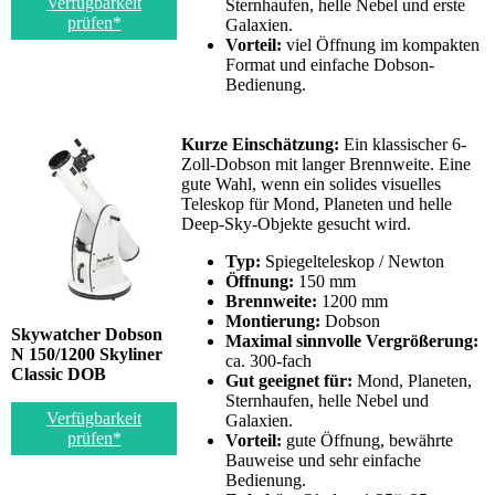
Verfügbarkeit
Sternhaufen, helle Nebel und erste
prüfen*
Galaxien.
Vorteil:
viel Öffnung im kompakten
Format und einfache Dobson-
Bedienung.
Kurze Einschätzung:
Ein klassischer 6-
Zoll-Dobson mit langer Brennweite. Eine
gute Wahl, wenn ein solides visuelles
Teleskop für Mond, Planeten und helle
Deep-Sky-Objekte gesucht wird.
Typ:
Spiegelteleskop / Newton
Öffnung:
150 mm
Brennweite:
1200 mm
Montierung:
Dobson
Skywatcher Dobson
Maximal sinnvolle Vergrößerung:
N 150/1200 Skyliner
ca. 300-fach
Classic DOB
Gut geeignet für:
Mond, Planeten,
Sternhaufen, helle Nebel und
Verfügbarkeit
Galaxien.
prüfen*
Vorteil:
gute Öffnung, bewährte
Bauweise und sehr einfache
Bedienung.