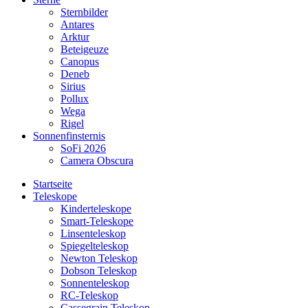
Sternbilder
Antares
Arktur
Beteigeuze
Canopus
Deneb
Sirius
Pollux
Wega
Rigel
Sonnenfinsternis
SoFi 2026
Camera Obscura
Startseite
Teleskope
Kinderteleskope
Smart-Teleskope
Linsenteleskop
Spiegelteleskop
Newton Teleskop
Dobson Teleskop
Sonnenteleskop
RC-Teleskop
Cassegrain Teleskop