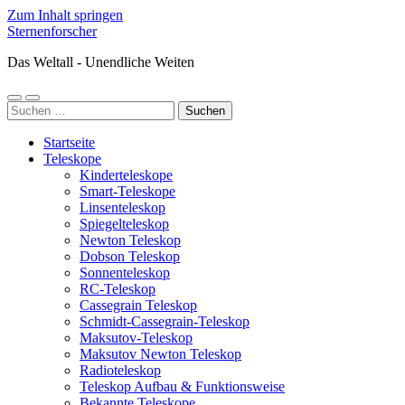
Zum Inhalt springen
Sternenforscher
Das Weltall - Unendliche Weiten
Mobile-
Suchfeld
Suchen
Menü
ein-/ausblenden
nach:
ein-/ausblenden
Startseite
Teleskope
Kinderteleskope
Smart-Teleskope
Linsenteleskop
Spiegelteleskop
Newton Teleskop
Dobson Teleskop
Sonnenteleskop
RC-Teleskop
Cassegrain Teleskop
Schmidt-Cassegrain-Teleskop
Maksutov-Teleskop
Maksutov Newton Teleskop
Radioteleskop
Teleskop Aufbau & Funktionsweise
Bekannte Teleskope