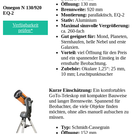
Öffnung:
130 mm
Omegon N 130/920
Brennweite:
920 mm
EQ-2
Montierung:
parallaktisch, EQ-2
Stativ:
Aluminium
Verfügbarkeit
Maximal sinnvolle Vergrößerung:
prüfen*
ca. 260-fach
Gut geeignet für:
Mond, Planeten,
Sternhaufen, helle Nebel und erste
Galaxien.
Vorteil:
viel Öffnung für den Preis
und ein spannender Einstieg in die
ernsthafte Beobachtung.
Zubehör:
Okulare 1,25“: 25 mm,
10 mm; Leuchtpunktsucher
Kurze Einschätzung:
Ein komfortables
GoTo-Teleskop mit kompakter Bauweise
und langer Brennweite. Spannend für
Beobachter, die viele Objekte finden
möchten, ohne alles manuell aufsuchen zu
müssen.
Typ:
Schmidt-Cassegrain
Öffnung:
152 mm