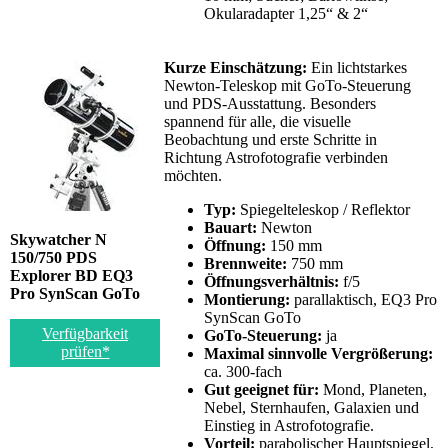
Okularadapter 1,25“ & 2“
Kurze Einschätzung:
Ein lichtstarkes
Newton-Teleskop mit GoTo-Steuerung
und PDS-Ausstattung. Besonders
spannend für alle, die visuelle
Beobachtung und erste Schritte in
Richtung Astrofotografie verbinden
möchten.
Typ:
Spiegelteleskop / Reflektor
Bauart:
Newton
Skywatcher N
Öffnung:
150 mm
150/750 PDS
Brennweite:
750 mm
Explorer BD EQ3
Öffnungsverhältnis:
f/5
Pro SynScan GoTo
Montierung:
parallaktisch, EQ3 Pro
SynScan GoTo
Verfügbarkeit
GoTo-Steuerung:
ja
prüfen*
Maximal sinnvolle Vergrößerung:
ca. 300-fach
Gut geeignet für:
Mond, Planeten,
Nebel, Sternhaufen, Galaxien und
Einstieg in Astrofotografie.
Vorteil:
parabolischer Hauptspiegel,