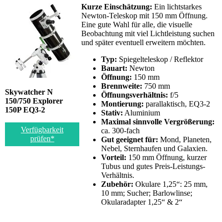
Kurze Einschätzung:
Ein lichtstarkes
Newton-Teleskop mit 150 mm Öffnung.
Eine gute Wahl für alle, die visuelle
Beobachtung mit viel Lichtleistung suchen
und später eventuell erweitern möchten.
Typ:
Spiegelteleskop / Reflektor
Bauart:
Newton
Öffnung:
150 mm
Brennweite:
750 mm
Skywatcher N
Öffnungsverhältnis:
f/5
150/750 Explorer
Montierung:
parallaktisch, EQ3-2
150P EQ3-2
Stativ:
Aluminium
Maximal sinnvolle Vergrößerung:
Verfügbarkeit
ca. 300-fach
prüfen*
Gut geeignet für:
Mond, Planeten,
Nebel, Sternhaufen und Galaxien.
Vorteil:
150 mm Öffnung, kurzer
Tubus und gutes Preis-Leistungs-
Verhältnis.
Zubehör:
Okulare 1,25“: 25 mm,
10 mm; Sucher; Barlowlinse;
Okularadapter 1,25“ & 2“