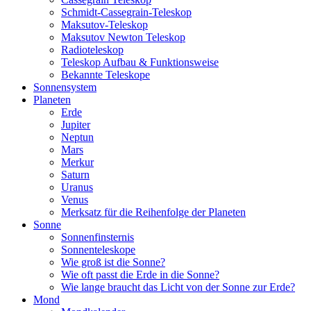
Schmidt-Cassegrain-Teleskop
Maksutov-Teleskop
Maksutov Newton Teleskop
Radioteleskop
Teleskop Aufbau & Funktionsweise
Bekannte Teleskope
Sonnensystem
Planeten
Erde
Jupiter
Neptun
Mars
Merkur
Saturn
Uranus
Venus
Merksatz für die Reihenfolge der Planeten
Sonne
Sonnenfinsternis
Sonnenteleskope
Wie groß ist die Sonne?
Wie oft passt die Erde in die Sonne?
Wie lange braucht das Licht von der Sonne zur Erde?
Mond