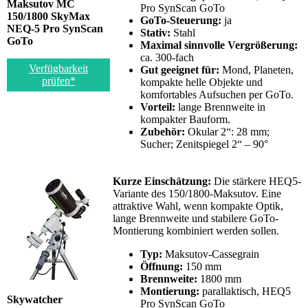
Maksutov MC
Pro SynScan GoTo
150/1800 SkyMax
GoTo-Steuerung:
ja
NEQ-5 Pro SynScan
Stativ:
Stahl
GoTo
Maximal sinnvolle Vergrößerung:
ca. 300-fach
Verfügbarkeit
Gut geeignet für:
Mond, Planeten,
prüfen*
kompakte helle Objekte und
komfortables Aufsuchen per GoTo.
Vorteil:
lange Brennweite in
kompakter Bauform.
Zubehör:
Okular 2“: 28 mm;
Sucher; Zenitspiegel 2“ – 90°
Kurze Einschätzung:
Die stärkere HEQ5-
Variante des 150/1800-Maksutov. Eine
attraktive Wahl, wenn kompakte Optik,
lange Brennweite und stabilere GoTo-
Montierung kombiniert werden sollen.
Typ:
Maksutov-Cassegrain
Öffnung:
150 mm
Brennweite:
1800 mm
Montierung:
parallaktisch, HEQ5
Skywatcher
Pro SynScan GoTo