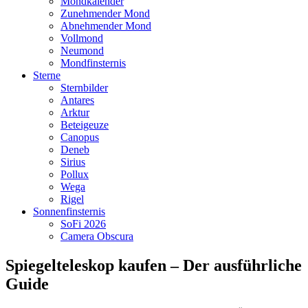
Mondkalender
Zunehmender Mond
Abnehmender Mond
Vollmond
Neumond
Mondfinsternis
Sterne
Sternbilder
Antares
Arktur
Beteigeuze
Canopus
Deneb
Sirius
Pollux
Wega
Rigel
Sonnenfinsternis
SoFi 2026
Camera Obscura
Spiegelteleskop kaufen – Der ausführliche
Guide