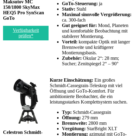
Maksutov MC
GoTo-Steuerung:
ja
150/1800 SkyMax
Stativ:
Stahl
HEQ5 Pro SynScan
Maximal sinnvolle Vergrößerung:
GoTo
ca. 300-fach
Gut geeignet für:
Mond, Planeten
Verfügbarkeit
und komfortable Beobachtung mit
prüfen*
stabilerer Montierung.
Vorteil:
kompakte Optik mit langer
Brennweite und kräftigerer
Montierungsbasis.
Zubehör:
Okular 2“: 28 mm;
Sucher; Zenitspiegel 2“ – 90°
Kurze Einschätzung:
Ein großes
Schmidt-Cassegrain-Teleskop mit viel
Öffnung und GoTo-Komfort. Für
ambitionierte Beobachter, die ein
leistungsstarkes Komplettsystem suchen.
Typ:
Schmidt-Cassegrain
Öffnung:
279 mm
Brennweite:
2800 mm
Vergütung:
StarBright XLT
Celestron Schmidt-
Montierung:
azimutal mit GoTo-