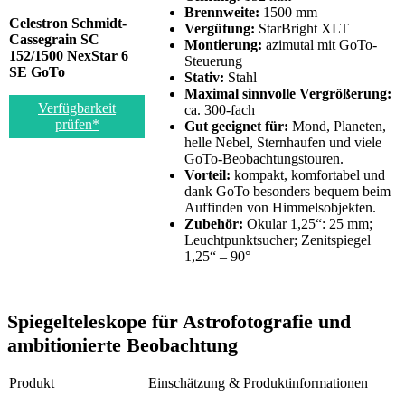
Brennweite:
1500 mm
Celestron Schmidt-
Vergütung:
StarBright XLT
Cassegrain SC
Montierung:
azimutal mit GoTo-
152/1500 NexStar 6
Steuerung
SE GoTo
Stativ:
Stahl
Maximal sinnvolle Vergrößerung:
Verfügbarkeit
ca. 300-fach
prüfen*
Gut geeignet für:
Mond, Planeten,
helle Nebel, Sternhaufen und viele
GoTo-Beobachtungstouren.
Vorteil:
kompakt, komfortabel und
dank GoTo besonders bequem beim
Auffinden von Himmelsobjekten.
Zubehör:
Okular 1,25“: 25 mm;
Leuchtpunktsucher; Zenitspiegel
1,25“ – 90°
Spiegelteleskope für Astrofotografie und
ambitionierte Beobachtung
Produkt
Einschätzung & Produktinformationen