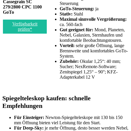
Cassegrain SC
Steuerung
279/2800 CPC 1100
GoTo-Steuerung:
ja
GoTo
Stativ:
Stahl
Maximal sinnvolle Vergrößerung:
Verfügbarkeit
ca. 560-fach
prüfen*
Gut geeignet für:
Mond, Planeten,
Nebel, Galaxien, Sternhaufen und
komfortable Beobachtungstouren.
Vorteil:
sehr große Öffnung, lange
Brennweite und komfortables GoTo-
System.
Zubehör:
Okular 1,25“: 40 mm;
Sucher; NexRemote-Software;
Zenitspiegel 1,25“ – 90°; KFZ-
Adapterkabel 12 V
Spiegelteleskop kaufen: schnelle
Empfehlungen
Für Einsteiger:
Newton-Spiegelteleskope mit 130 bis 150
mm Öffnung bieten viel Leistung für den Start.
Für Deep-Sky:
je mehr Öffnung, desto besser werden Nebel,