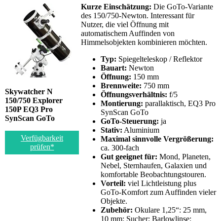
Kurze Einschätzung:
Die GoTo-Variante
des 150/750-Newton. Interessant für
Nutzer, die viel Öffnung mit
automatischem Auffinden von
Himmelsobjekten kombinieren möchten.
Typ:
Spiegelteleskop / Reflektor
Bauart:
Newton
Öffnung:
150 mm
Brennweite:
750 mm
Skywatcher N
Öffnungsverhältnis:
f/5
150/750 Explorer
Montierung:
parallaktisch, EQ3 Pro
150P EQ3 Pro
SynScan GoTo
SynScan GoTo
GoTo-Steuerung:
ja
Stativ:
Aluminium
Verfügbarkeit
Maximal sinnvolle Vergrößerung:
prüfen*
ca. 300-fach
Gut geeignet für:
Mond, Planeten,
Nebel, Sternhaufen, Galaxien und
komfortable Beobachtungstouren.
Vorteil:
viel Lichtleistung plus
GoTo-Komfort zum Auffinden vieler
Objekte.
Zubehör:
Okulare 1,25“: 25 mm,
10 mm; Sucher; Barlowlinse;