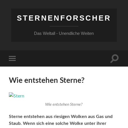
STERNENFORSCHER
Das Weltall - Unendliche Weiten
Suchfe
Mobile-
ein-/a
Menü
ein-/ausblenden
Wie entstehen Sterne?
Wie entstehen Sterne?
Sterne entstehen aus riesigen Wolken aus Gas und
Staub. Wenn sich eine solche Wolke unter ihrer