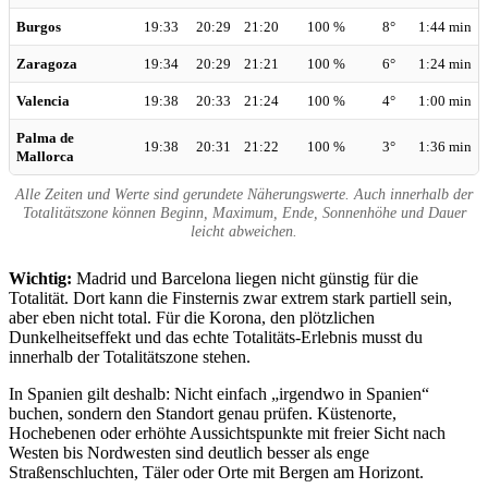
Burgos
19:33
20:29
21:20
100 %
8°
1:44 min
Zaragoza
19:34
20:29
21:21
100 %
6°
1:24 min
Valencia
19:38
20:33
21:24
100 %
4°
1:00 min
Palma de
19:38
20:31
21:22
100 %
3°
1:36 min
Mallorca
Alle Zeiten und Werte sind gerundete Näherungswerte. Auch innerhalb der
Totalitätszone können Beginn, Maximum, Ende, Sonnenhöhe und Dauer
leicht abweichen.
Wichtig:
Madrid und Barcelona liegen nicht günstig für die
Totalität. Dort kann die Finsternis zwar extrem stark partiell sein,
aber eben nicht total. Für die Korona, den plötzlichen
Dunkelheitseffekt und das echte Totalitäts-Erlebnis musst du
innerhalb der Totalitätszone stehen.
In Spanien gilt deshalb: Nicht einfach „irgendwo in Spanien“
buchen, sondern den Standort genau prüfen. Küstenorte,
Hochebenen oder erhöhte Aussichtspunkte mit freier Sicht nach
Westen bis Nordwesten sind deutlich besser als enge
Straßenschluchten, Täler oder Orte mit Bergen am Horizont.