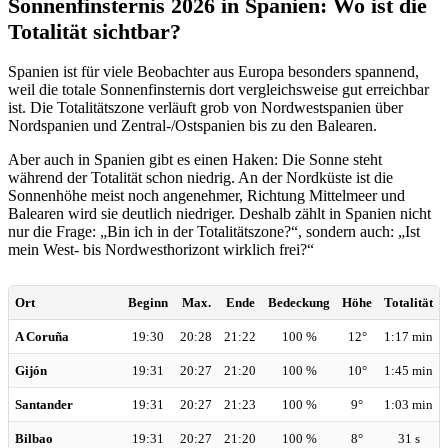
Sonnenfinsternis 2026 in Spanien: Wo ist die
Totalität sichtbar?
Spanien ist für viele Beobachter aus Europa besonders spannend,
weil die totale Sonnenfinsternis dort vergleichsweise gut erreichbar
ist. Die Totalitätszone verläuft grob von Nordwestspanien über
Nordspanien und Zentral-/Ostspanien bis zu den Balearen.
Aber auch in Spanien gibt es einen Haken: Die Sonne steht
während der Totalität schon niedrig. An der Nordküste ist die
Sonnenhöhe meist noch angenehmer, Richtung Mittelmeer und
Balearen wird sie deutlich niedriger. Deshalb zählt in Spanien nicht
nur die Frage: „Bin ich in der Totalitätszone?“, sondern auch: „Ist
mein West- bis Nordwesthorizont wirklich frei?“
Ort
Beginn
Max.
Ende
Bedeckung
Höhe
Totalität
A Coruña
19:30
20:28
21:22
100 %
12°
1:17 min
Gijón
19:31
20:27
21:20
100 %
10°
1:45 min
Santander
19:31
20:27
21:23
100 %
9°
1:03 min
Bilbao
19:31
20:27
21:20
100 %
8°
31 s