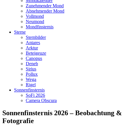
Mondkalender
Zunehmender Mond
Abnehmender Mond
Vollmond
Neumond
Mondfinsternis
Sterne
Sternbilder
Antares
Arktur
Beteigeuze
Canopus
Deneb
Sirius
Pollux
Wega
Rigel
Sonnenfinsternis
SoFi 2026
Camera Obscura
Sonnenfinsternis 2026 – Beobachtung &
Fotografie