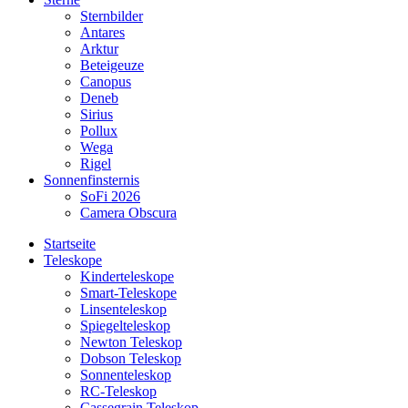
Sternbilder
Antares
Arktur
Beteigeuze
Canopus
Deneb
Sirius
Pollux
Wega
Rigel
Sonnenfinsternis
SoFi 2026
Camera Obscura
Startseite
Teleskope
Kinderteleskope
Smart-Teleskope
Linsenteleskop
Spiegelteleskop
Newton Teleskop
Dobson Teleskop
Sonnenteleskop
RC-Teleskop
Cassegrain Teleskop