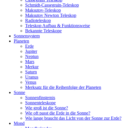
Schmidt-Cassegrain-Teleskop
Maksutov-Teleskop
Maksutov Newton Teleskop
Radioteleskop
Teleskop Aufbau & Funktionsweise
Bekannte Teleskope
Sonnensystem
Planeten
Erde
Jupiter
Neptun
Mars
Merkur
Saturn
Uranus
Venus
Merksatz für die Reihenfolge der Planeten
Sonne
Sonnenfinsternis
Sonnenteleskope
Wie groß ist die Sonne?
Wie oft passt die Erde in die Sonne?
Wie lange braucht das Licht von der Sonne zur Erde?
Mond