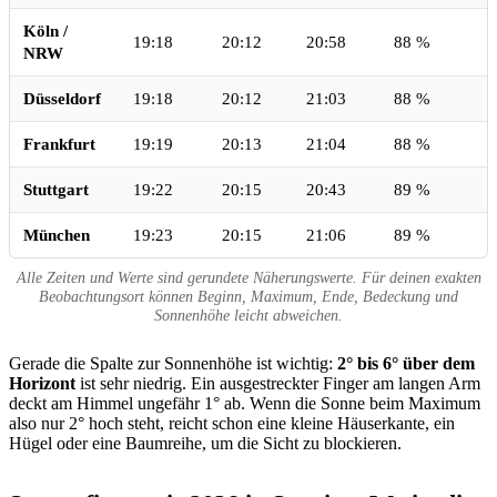
Köln /
19:18
20:12
20:58
88 %
NRW
Düsseldorf
19:18
20:12
21:03
88 %
Frankfurt
19:19
20:13
21:04
88 %
Stuttgart
19:22
20:15
20:43
89 %
München
19:23
20:15
21:06
89 %
Alle Zeiten und Werte sind gerundete Näherungswerte. Für deinen exakten
Beobachtungsort können Beginn, Maximum, Ende, Bedeckung und
Sonnenhöhe leicht abweichen.
Gerade die Spalte zur Sonnenhöhe ist wichtig:
2° bis 6° über dem
Horizont
ist sehr niedrig. Ein ausgestreckter Finger am langen Arm
deckt am Himmel ungefähr 1° ab. Wenn die Sonne beim Maximum
also nur 2° hoch steht, reicht schon eine kleine Häuserkante, ein
Hügel oder eine Baumreihe, um die Sicht zu blockieren.