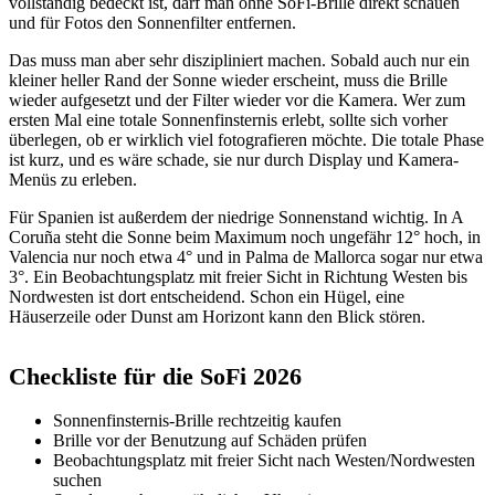
vollständig bedeckt ist, darf man ohne SoFi-Brille direkt schauen
und für Fotos den Sonnenfilter entfernen.
Das muss man aber sehr diszipliniert machen. Sobald auch nur ein
kleiner heller Rand der Sonne wieder erscheint, muss die Brille
wieder aufgesetzt und der Filter wieder vor die Kamera. Wer zum
ersten Mal eine totale Sonnenfinsternis erlebt, sollte sich vorher
überlegen, ob er wirklich viel fotografieren möchte. Die totale Phase
ist kurz, und es wäre schade, sie nur durch Display und Kamera-
Menüs zu erleben.
Für Spanien ist außerdem der niedrige Sonnenstand wichtig. In A
Coruña steht die Sonne beim Maximum noch ungefähr 12° hoch, in
Valencia nur noch etwa 4° und in Palma de Mallorca sogar nur etwa
3°. Ein Beobachtungsplatz mit freier Sicht in Richtung Westen bis
Nordwesten ist dort entscheidend. Schon ein Hügel, eine
Häuserzeile oder Dunst am Horizont kann den Blick stören.
Checkliste für die SoFi 2026
Sonnenfinsternis-Brille rechtzeitig kaufen
Brille vor der Benutzung auf Schäden prüfen
Beobachtungsplatz mit freier Sicht nach Westen/Nordwesten
suchen