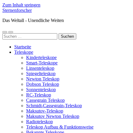
Zum Inhalt springen
Sternenforscher
Das Weltall - Unendliche Weiten
Mobile-
Suchfeld
Suchen
Menü
ein-/ausblenden
nach:
ein-/ausblenden
Startseite
Teleskope
Kinderteleskope
Smart-Teleskope
Linsenteleskop
Spiegelteleskop
Newton Teleskop
Dobson Teleskop
Sonnenteleskop
RC-Teleskop
Cassegrain Teleskop
Schmidt-Cassegrain-Teleskop
Maksutov-Teleskop
Maksutov Newton Teleskop
Radioteleskop
Teleskop Aufbau & Funktionsweise
Bekannte Teleskope