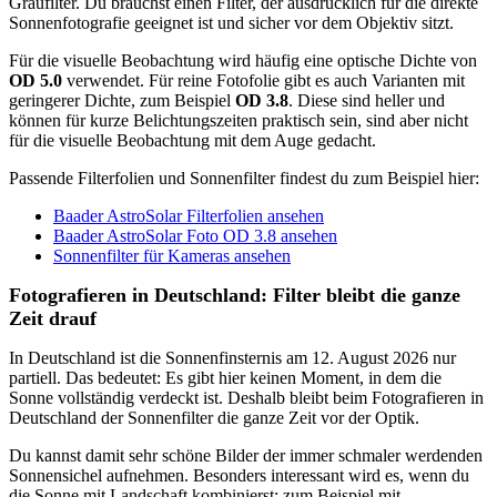
Graufilter. Du brauchst einen Filter, der ausdrücklich für die direkte
Sonnenfotografie geeignet ist und sicher vor dem Objektiv sitzt.
Für die visuelle Beobachtung wird häufig eine optische Dichte von
OD 5.0
verwendet. Für reine Fotofolie gibt es auch Varianten mit
geringerer Dichte, zum Beispiel
OD 3.8
. Diese sind heller und
können für kurze Belichtungszeiten praktisch sein, sind aber nicht
für die visuelle Beobachtung mit dem Auge gedacht.
Passende Filterfolien und Sonnenfilter findest du zum Beispiel hier:
Baader AstroSolar Filterfolien ansehen
Baader AstroSolar Foto OD 3.8 ansehen
Sonnenfilter für Kameras ansehen
Fotografieren in Deutschland: Filter bleibt die ganze
Zeit drauf
In Deutschland ist die Sonnenfinsternis am 12. August 2026 nur
partiell. Das bedeutet: Es gibt hier keinen Moment, in dem die
Sonne vollständig verdeckt ist. Deshalb bleibt beim Fotografieren in
Deutschland der Sonnenfilter die ganze Zeit vor der Optik.
Du kannst damit sehr schöne Bilder der immer schmaler werdenden
Sonnensichel aufnehmen. Besonders interessant wird es, wenn du
die Sonne mit Landschaft kombinierst: zum Beispiel mit