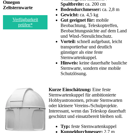
Omegon
Spaltbreite:
ca. 200 cm
Zeltsternwarte
Bodendurchmesser:
ca. 2,8 m
Gewicht:
ca. 4,5 kg
Verfügbarkeit
Gut geeignet für:
mobile
prüfen*
Beobachtung, Teleskoptreffen,
Beobachtungsnächte auf dem Land
und Wind-/Streulichtschutz.
Vorteil:
schnell aufgebaut, leicht
transportierbar und deutlich
günstiger als eine feste
Sternwartenkuppel.
Hinweis:
keine dauerhafte bauliche
Sternwarte, sondern eine mobile
Schutzlösung.
Kurze Einschätzung:
Eine feste
Sternwartenkuppel für ambitionierte
Hobbyastronomen, private Sternwarten
oder kleinere Vereins-/Schulprojekte.
Interessant, wenn das Teleskop dauerhaft
geschützt und einsatzbereit bleiben soll.
Typ:
feste Sternwartenkuppel
Kuppeldurchmesser:
2,7 m