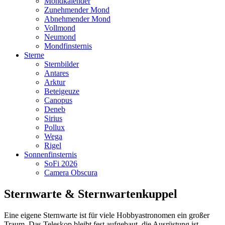
Mondkalender
Zunehmender Mond
Abnehmender Mond
Vollmond
Neumond
Mondfinsternis
Sterne
Sternbilder
Antares
Arktur
Beteigeuze
Canopus
Deneb
Sirius
Pollux
Wega
Rigel
Sonnenfinsternis
SoFi 2026
Camera Obscura
Sternwarte & Sternwartenkuppel
Eine eigene Sternwarte ist für viele Hobbyastronomen ein großer
Traum. Das Teleskop bleibt fest aufgebaut, die Ausrüstung ist