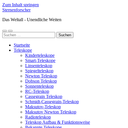
Zum Inhalt springen
Sternenforscher
Das Weltall - Unendliche Weiten
Mobile-
Suchfeld
Suchen
Menü
ein-/ausblenden
nach:
ein-/ausblenden
Startseite
Teleskope
Kinderteleskope
Smart-Teleskope
Linsenteleskop
Spiegelteleskop
Newton Teleskop
Dobson Teleskop
Sonnenteleskop
RC-Teleskop
Cassegrain Teleskop
Schmidt-Cassegrain-Teleskop
Maksutov-Teleskop
Maksutov Newton Teleskop
Radioteleskop
Teleskop Aufbau & Funktionsweise
Bekannte Teleskope