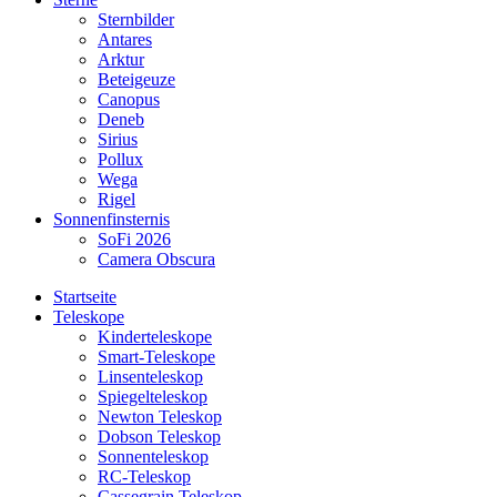
Sternbilder
Antares
Arktur
Beteigeuze
Canopus
Deneb
Sirius
Pollux
Wega
Rigel
Sonnenfinsternis
SoFi 2026
Camera Obscura
Startseite
Teleskope
Kinderteleskope
Smart-Teleskope
Linsenteleskop
Spiegelteleskop
Newton Teleskop
Dobson Teleskop
Sonnenteleskop
RC-Teleskop
Cassegrain Teleskop