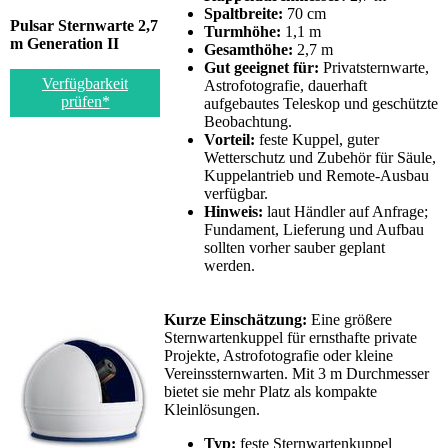
Spaltbreite:
70 cm
Pulsar Sternwarte 2,7
Turmhöhe:
1,1 m
m Generation II
Gesamthöhe:
2,7 m
Gut geeignet für:
Privatsternwarte,
Verfügbarkeit
Astrofotografie, dauerhaft
prüfen*
aufgebautes Teleskop und geschützte
Beobachtung.
Vorteil:
feste Kuppel, guter
Wetterschutz und Zubehör für Säule,
Kuppelantrieb und Remote-Ausbau
verfügbar.
Hinweis:
laut Händler auf Anfrage;
Fundament, Lieferung und Aufbau
sollten vorher sauber geplant
werden.
Kurze Einschätzung:
Eine größere
Sternwartenkuppel für ernsthafte private
Projekte, Astrofotografie oder kleine
Vereinssternwarten. Mit 3 m Durchmesser
bietet sie mehr Platz als kompakte
Kleinlösungen.
Typ:
feste Sternwartenkuppel