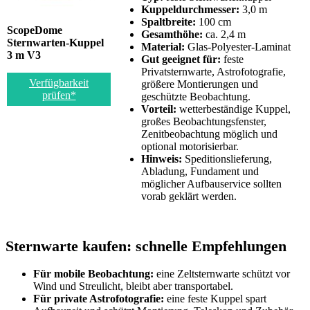
Kuppeldurchmesser:
3,0 m
Spaltbreite:
100 cm
ScopeDome
Gesamthöhe:
ca. 2,4 m
Sternwarten-Kuppel
Material:
Glas-Polyester-Laminat
3 m V3
Gut geeignet für:
feste
Privatsternwarte, Astrofotografie,
Verfügbarkeit
größere Montierungen und
prüfen*
geschützte Beobachtung.
Vorteil:
wetterbeständige Kuppel,
großes Beobachtungsfenster,
Zenitbeobachtung möglich und
optional motorisierbar.
Hinweis:
Speditionslieferung,
Abladung, Fundament und
möglicher Aufbauservice sollten
vorab geklärt werden.
Sternwarte kaufen: schnelle Empfehlungen
Für mobile Beobachtung:
eine Zeltsternwarte schützt vor
Wind und Streulicht, bleibt aber transportabel.
Für private Astrofotografie:
eine feste Kuppel spart