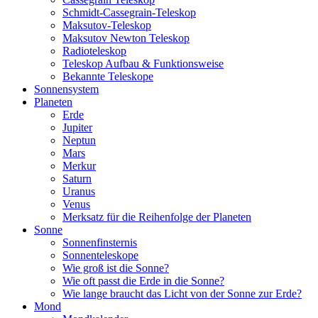
Schmidt-Cassegrain-Teleskop
Maksutov-Teleskop
Maksutov Newton Teleskop
Radioteleskop
Teleskop Aufbau & Funktionsweise
Bekannte Teleskope
Sonnensystem
Planeten
Erde
Jupiter
Neptun
Mars
Merkur
Saturn
Uranus
Venus
Merksatz für die Reihenfolge der Planeten
Sonne
Sonnenfinsternis
Sonnenteleskope
Wie groß ist die Sonne?
Wie oft passt die Erde in die Sonne?
Wie lange braucht das Licht von der Sonne zur Erde?
Mond