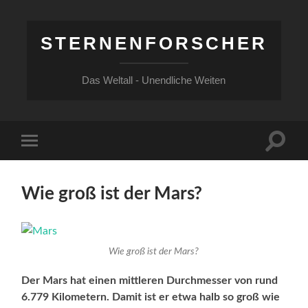
STERNENFORSCHER
Das Weltall - Unendliche Weiten
Suchfe
Mobile-
ein-/a
Menü
ein-/ausblenden
Wie groß ist der Mars?
Wie groß ist der Mars?
Der Mars hat einen mittleren Durchmesser von rund
6.779 Kilometern. Damit ist er etwa halb so groß wie